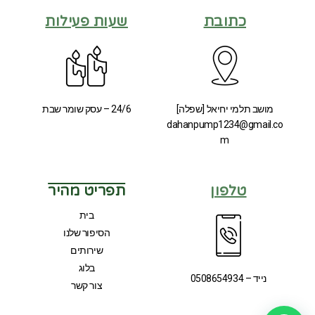
כתובת
שעות פעילות
מושב תלמי יחיאל [שפלה]
24/6 – עסק שומר שבת
dahanpump1234@gmail.co
m
טלפון
תפריט מהיר
בית
הסיפור שלנו
שירותים
בלוג
נייד – 0508654934
צור קשר